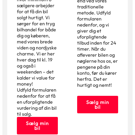
end ved vores
sælgere arbejder
traditionelle
for at få din bil
metode. Udfyld
solgt hurtigt. Vi
formularen
sørger for en tryg
nedenfor, og vi
bilhandel for både
giver dig et
dig og køberen,
uforpligtende
med vores brede
tilbud inden for 24
viden og nordjyske
timer. Når du
charme. Vi er her
afleverer bilen og
hver dag til kl. 19
nøglerne hos os, er
og også i
pengene på din
weekenden – det
konto, før du kører
kalder vi value for
herfra. Det er
money!
hurtigt og nemt!
Udfyld formularen
nedenfor for at få
en uforpligtende
Sælg min
bil
vurdering af din bil
til salg.
Sælg min
bil