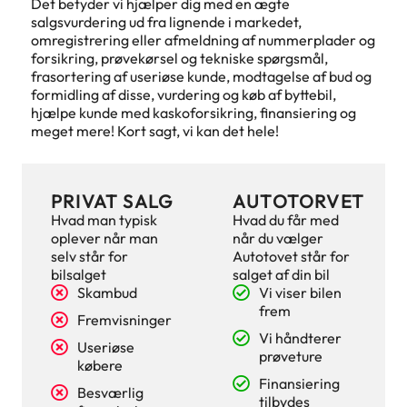
Det betyder vi hjælper dig med en ægte
salgsvurdering ud fra lignende i markedet,
omregistrering eller afmeldning af nummerplader og
forsikring, prøvekørsel og tekniske spørgsmål,
frasortering af useriøse kunde, modtagelse af bud og
formidling af disse, vurdering og køb af byttebil,
hjælpe kunde med kaskoforsikring, finansiering og
meget mere! Kort sagt, vi kan det hele!
PRIVAT SALG
AUTOTORVET
Hvad man typisk
Hvad du får med
oplever når man
når du vælger
selv står for
Autotovet står for
bilsalget
salget af din bil
Skambud
Vi viser bilen
frem
Fremvisninger
Vi håndterer
Useriøse
prøveture
købere
Finansiering
Besværlig
tilbydes