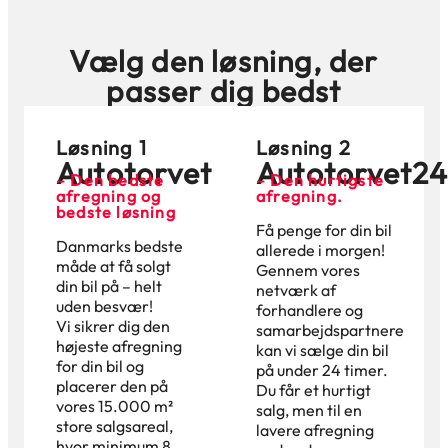
Vælg den løsning, der
passer dig bedst
Løsning 1
Løsning 2
Autotorvet
Autotorvet2
– Den bedste
– Den hurtigste
afregning og
afregning.
bedste løsning
Få penge for din bil
Danmarks bedste
allerede i morgen!
måde at få solgt
Gennem vores
din bil på – helt
netværk af
uden besvær!
forhandlere og
Vi sikrer dig den
samarbejdspartnere
højeste afregning
kan vi sælge din bil
for din bil og
på under 24 timer.
placerer den på
Du får et hurtigt
vores 15.000 m²
salg, men til en
store salgsareal,
lavere afregning
hvor minimum 8