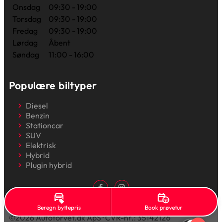
Onsdag
09:30 - 19:00
Torsdag
09:30 - 19:00
Fredag
09:30 - 19:00
Lørdag
Åbent
Søndag
11:00 - 16:00
Populære biltyper
Diesel
Benzin
Stationcar
SUV
Elektrisk
Hybrid
Plugin hybrid
Beregn byttepris
Book prøvetur
©2026 Autotorvet.dk ApS · CVR-nr.: 35142126