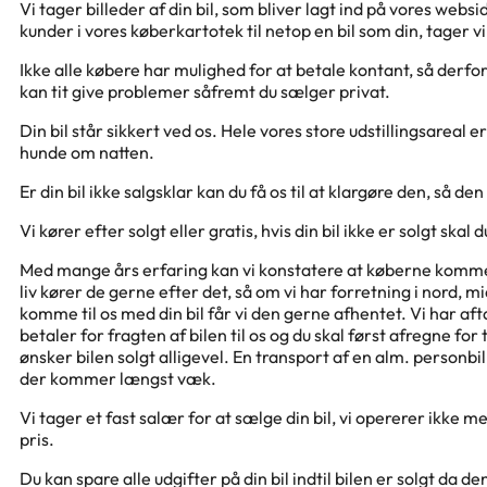
Vi tager billeder af din bil, som bliver lagt ind på vores webs
kunder i vores køberkartotek til netop en bil som din, tager v
Ikke alle købere har mulighed for at betale kontant, så derfor 
kan tit give problemer såfremt du sælger privat.
Din bil står sikkert ved os. Hele vores store udstillingsare
hunde om natten.
Er din bil ikke salgsklar kan du få os til at klargøre den, så den
Vi kører efter solgt eller gratis, hvis din bil ikke er solgt skal
Med mange års erfaring kan vi konstatere at køberne kommer f
liv kører de gerne efter det, så om vi har forretning i nord, m
komme til os med din bil får vi den gerne afhentet. Vi har af
betaler for fragten af bilen til os og du skal først afregne fo
ønsker bilen solgt alligevel. En transport af en alm. personbil
der kommer længst væk.
Vi tager et fast salær for at sælge din bil, vi opererer ikke m
pris.
Du kan spare alle udgifter på din bil indtil bilen er solgt da d