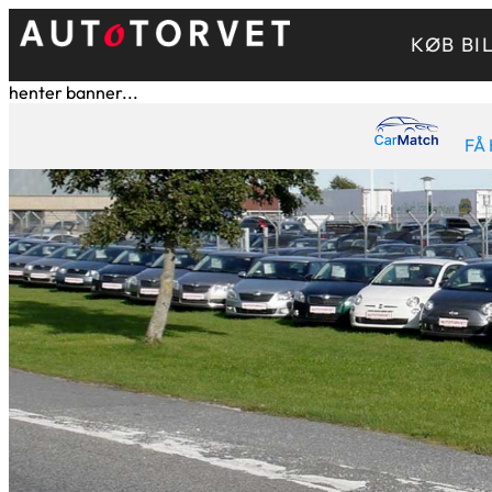
KØB BI
henter banner...
FÅ 