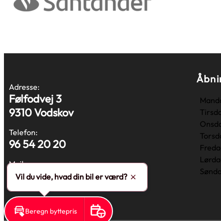
Åbni
Adresse:
Følfodvej 3
Mand
9310 Vodskov
Tirsd
Onsd
Telefon:
Torsd
96 54 20 20
Freda
Lørda
Mail:
Sønd
info@autotorvet.dk
Vil du vide, hvad din bil er værd?
Skjul
Beregn byttepris
Book prøvetur