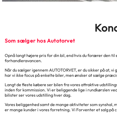
Konc
Som sælger hos Autotorvet
Opnå langt højere pris for din bil, end hvis du forærer den ti
forhandleravancen.
Når du sælger igennem AUTOTORVET, er du sikker på at, vi gør 
har vi ikke focus på enkelte biler, men ønsker at sælge præci
Langt de fleste købere ser bilen fra vores attraktive udstill
inden for kommission. Vi er beliggende lige i rundkørslen v
bilister ser vores udstilling hver dag.
Vores beliggenhed samt de mange aktiviteter som synshal, mo
er mange kunder i vores forretning. Vi Forventer et salg på c