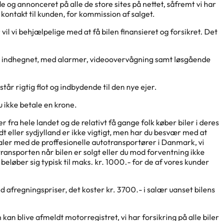
ide og annonceret på alle de store sites på nettet, såfremt vi har
i kontakt til kunden, for kommission af salget.
vil vi behjælpelige med at få bilen finansieret og forsikret. Det
al er indhegnet, med alarmer, videoovervågning samt løsgående
 står rigtig flot og indbydende til den nye ejer.
 du ikke betale en krone.
ra hele landet og de relativt få gange folk køber biler i deres
idt eller sydjylland er ikke vigtigt, men har du besvær med at
taler med de proffesionelle autotransportører i Danmark, vi
r transporten når bilen er solgt eller du mod forventning ikke
 beløber sig typisk til maks. kr. 1000.- for de af vores kunder
ed afregningspriser, det koster kr. 3700.- i salær uanset bilens
en kan blive afmeldt motorregistret, vi har forsikring på alle biler