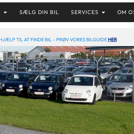
L
SÆLG DIN BIL
SERVICES
OM O
HJÆLP TIL AT FINDE BIL – PRØV VORES BILGUIDE
HER