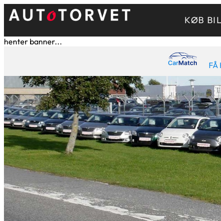
KØB BI
henter banner...
FÅ 