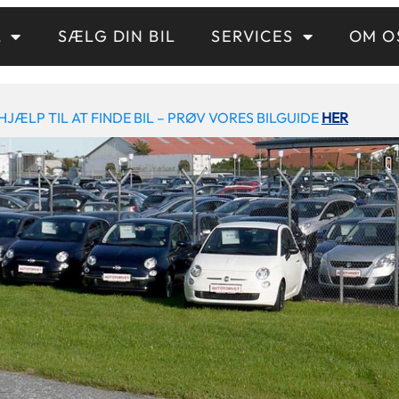
L
SÆLG DIN BIL
SERVICES
OM O
HJÆLP TIL AT FINDE BIL – PRØV VORES BILGUIDE
HER