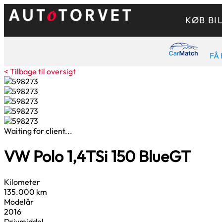
KØB BI
FÅ 
< Tilbage til oversigt
Waiting for client...
VW Polo
1,4
TSi 150 BlueGT
Kilometer
135.000 km
Modelår
2016
Drivmiddel