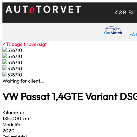
KØB BI
FÅ 
< Tilbage til oversigt
Waiting for client...
VW Passat
1,4
GTE Variant DS
Kilometer
185.000 km
Modelår
2020
Drivmiddel