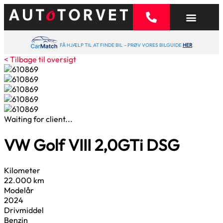
FÅ HJÆLP TIL AT FINDE BIL – PRØV VORES BILGUIDE
HER
< Tilbage til oversigt
Waiting for client...
VW Golf VIII
2,0
GTi DSG
Kilometer
22.000 km
Modelår
2024
Drivmiddel
Benzin