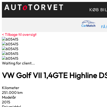
KØB BI
FÅ 
< Tilbage til oversigt
Waiting for client...
VW Golf VII
1,4
GTE Highline D
Kilometer
251.000 km
Modelår
2015
Drivmiddel