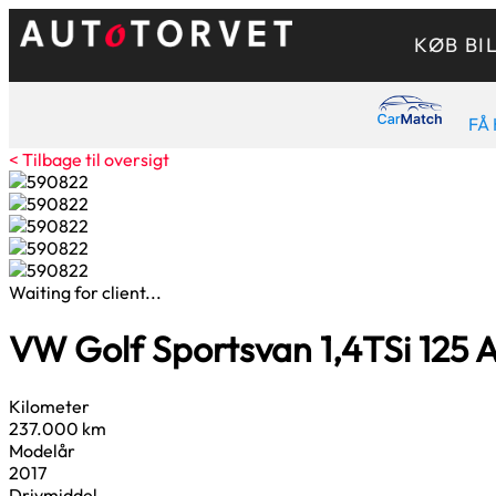
KØB BI
FÅ 
< Tilbage til oversigt
Waiting for client...
VW Golf Sportsvan
1,4
TSi 125 
Kilometer
237.000 km
Modelår
2017
Drivmiddel