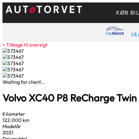
KØB BI
FÅ 
< Tilbage til oversigt
Waiting for client...
Volvo XC40
P8 ReCharge Twin
Kilometer
122.000 km
Modelår
2021
Drivmiddel