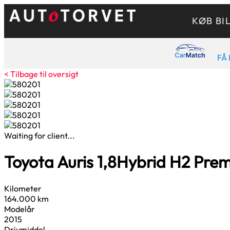
KØB BI
FÅ 
< Tilbage til oversigt
Waiting for client...
Toyota Auris
1,8
Hybrid H2 Prem
Kilometer
164.000 km
Modelår
2015
Drivmiddel