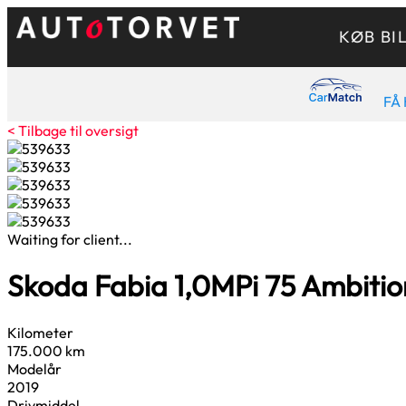
KØB BI
FÅ 
< Tilbage til oversigt
Waiting for client...
Skoda Fabia
1,0
MPi 75 Ambiti
Kilometer
175.000 km
Modelår
2019
Drivmiddel