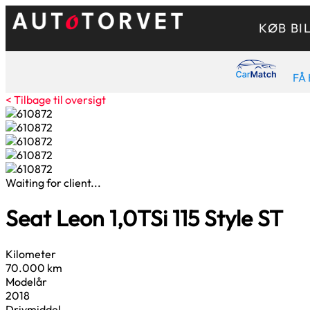
KØB BI
FÅ 
< Tilbage til oversigt
Waiting for client...
Seat Leon
1,0
TSi 115 Style ST
Kilometer
70.000 km
Modelår
2018
Drivmiddel