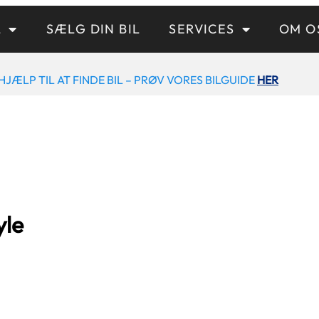
L
SÆLG DIN BIL
SERVICES
OM O
HJÆLP TIL AT FINDE BIL – PRØV VORES BILGUIDE
HER
yle