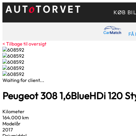
KØB BI
FÅ 
< Tilbage til oversigt
Waiting for client...
Peugeot 308
1,6
BlueHDi 120 St
Kilometer
164.000 km
Modelår
2017
Drivmiddel