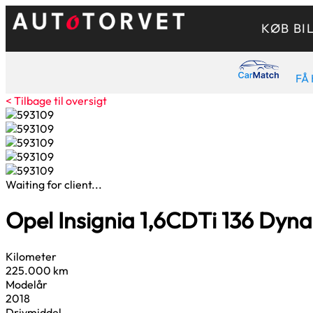
KØB BI
FÅ 
< Tilbage til oversigt
Waiting for client...
Opel Insignia
1,6
CDTi 136 Dynam
Kilometer
225.000 km
Modelår
2018
Drivmiddel