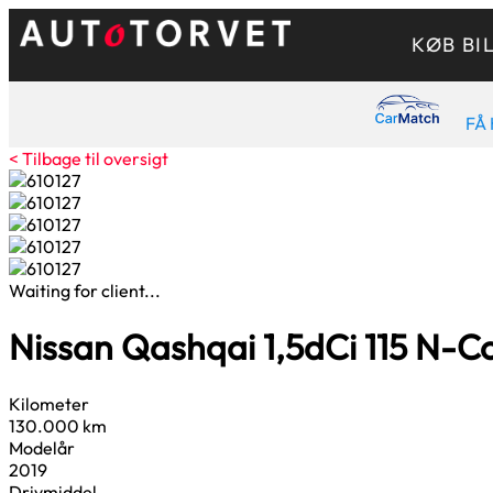
KØB BI
FÅ 
< Tilbage til oversigt
Waiting for client...
Nissan Qashqai
1,5
dCi 115 N-
Kilometer
130.000 km
Modelår
2019
Drivmiddel