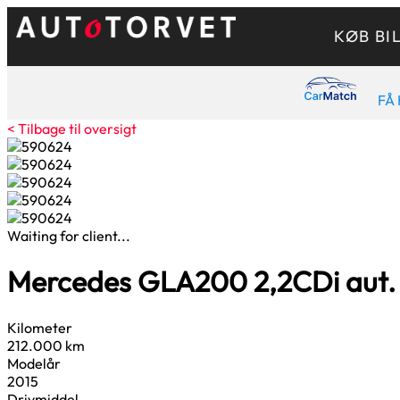
KØB BI
FÅ 
< Tilbage til oversigt
Waiting for client...
Mercedes GLA200
2,2
CDi aut.
Kilometer
212.000 km
Modelår
2015
Drivmiddel