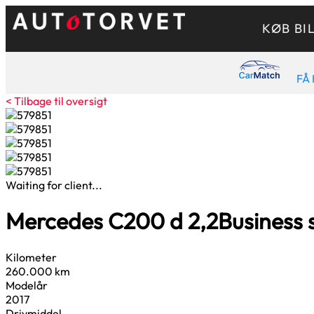
KØB BI
FÅ 
< Tilbage til oversigt
Waiting for client...
Mercedes C200 d
2,2
Business s
Kilometer
260.000 km
Modelår
2017
Drivmiddel