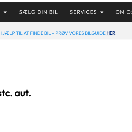
L
SÆLG DIN BIL
SERVICES
OM O
HJÆLP TIL AT FINDE BIL – PRØV VORES BILGUIDE
HER
tc. aut.