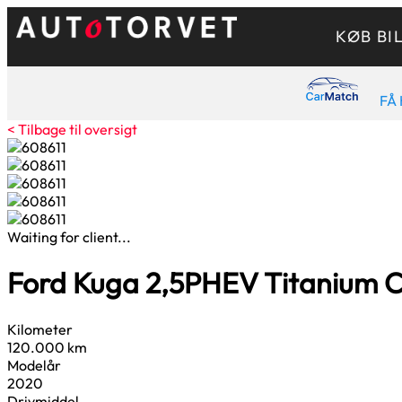
KØB BI
FÅ 
< Tilbage til oversigt
Waiting for client...
Ford Kuga
2,5
PHEV Titanium 
Kilometer
120.000 km
Modelår
2020
Drivmiddel