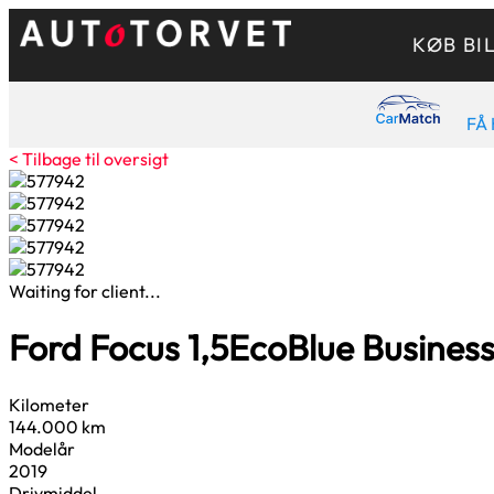
KØB BI
FÅ 
< Tilbage til oversigt
Waiting for client...
Ford Focus
1,5
EcoBlue Business
Kilometer
144.000 km
Modelår
2019
Drivmiddel