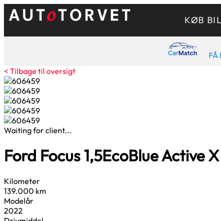
KØB BI
FÅ 
< Tilbage til oversigt
Waiting for client...
Ford Focus
1,5
EcoBlue Active X 
Kilometer
139.000 km
Modelår
2022
Drivmiddel