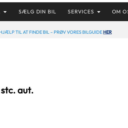
L
SÆLG DIN BIL
SERVICES
OM O
HJÆLP TIL AT FINDE BIL – PRØV VORES BILGUIDE
HER
stc. aut.