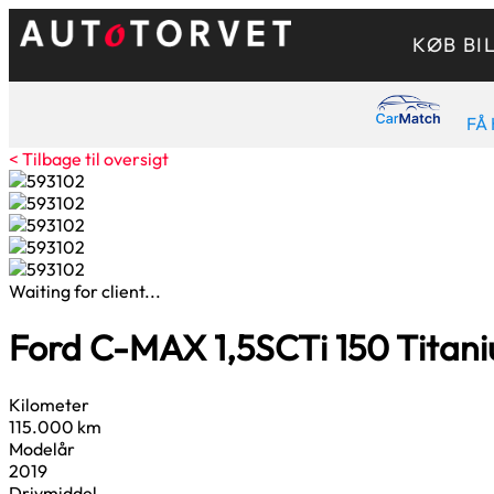
KØB BI
FÅ 
< Tilbage til oversigt
Waiting for client...
Ford C-MAX
1,5
SCTi 150 Titani
Kilometer
115.000 km
Modelår
2019
Drivmiddel