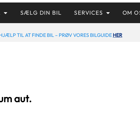
L
SÆLG DIN BIL
SERVICES
OM O
HJÆLP TIL AT FINDE BIL – PRØV VORES BILGUIDE
HER
um aut.