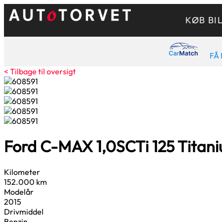
KØB BI
FÅ 
< Tilbage til oversigt
Ford C-MAX
1,0
SCTi 125 Titan
Kilometer
152.000 km
Modelår
2015
Drivmiddel
Benzin