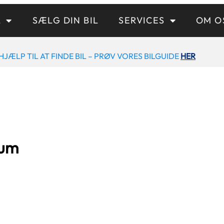
L
SÆLG DIN BIL
SERVICES
OM O
HJÆLP TIL AT FINDE BIL – PRØV VORES BILGUIDE
HER
ium