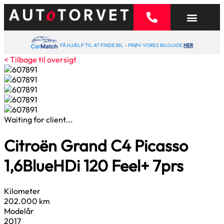
FÅ HJÆLP TIL AT FINDE BIL – PRØV VORES BILGUIDE
HER
< Tilbage til oversigt
Waiting for client...
Citroën Grand C4 Picasso
1,6
BlueHDi 120 Feel+ 7prs
Kilometer
202.000 km
Modelår
2017