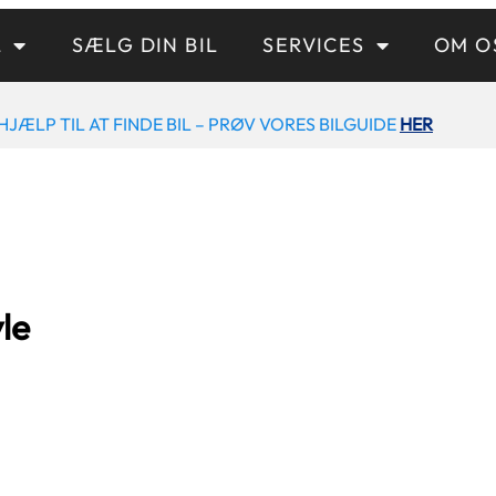
L
SÆLG DIN BIL
SERVICES
OM O
HJÆLP TIL AT FINDE BIL – PRØV VORES BILGUIDE
HER
le