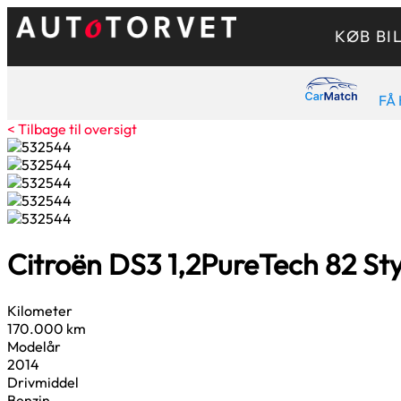
KØB BI
FÅ 
< Tilbage til oversigt
Citroën DS3
1,2
PureTech 82 Sty
Kilometer
170.000 km
Modelår
2014
Drivmiddel
Benzin