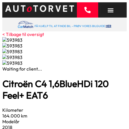
FÅ HJÆLP TIL AT FINDE BIL – PRØV VORES BILGUIDE
HER
< Tilbage til oversigt
Waiting for client...
Citroën C4
1,6
BlueHDi 120
Feel+ EAT6
Kilometer
164.000 km
Modelår
2018