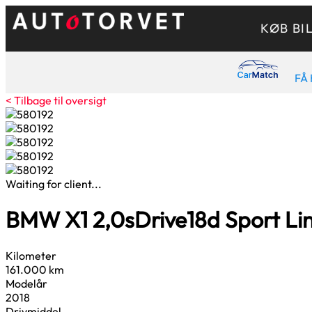
KØB BI
FÅ 
< Tilbage til oversigt
Waiting for client...
BMW X1
2,0
sDrive18d Sport Lin
Kilometer
161.000 km
Modelår
2018
Drivmiddel