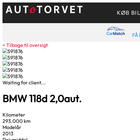
KØB BI
FÅ 
< Tilbage til oversigt
Waiting for client...
BMW 118d
2,0
aut.
Kilometer
293.000 km
Modelår
2013
Drivmiddel