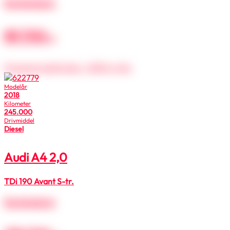
Kontantpris
89.700
kr.
Finansieringsforslag
1.283
kr.
/md.
Modelår
2018
Kilometer
245.000
Drivmiddel
Diesel
Audi A4
2,0
TDi 190 Avant S-tr.
Kontantpris