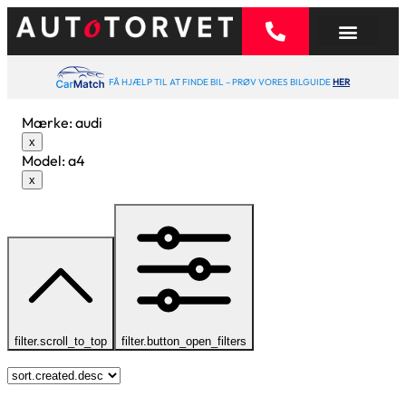
FÅ HJÆLP TIL AT FINDE BIL – PRØV VORES BILGUIDE
HER
Mærke
:
audi
x
Model
:
a4
x
filter.scroll_to_top
filter.button_open_filters