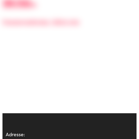
139.700
kr.
Finansieringsforslag
1.826
kr.
/md.
Adresse: