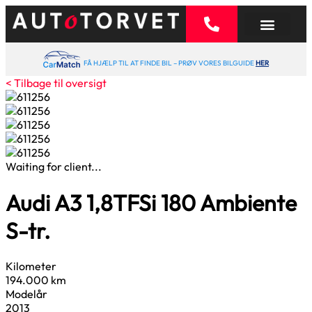
FÅ HJÆLP TIL AT FINDE BIL – PRØV VORES BILGUIDE
HER
< Tilbage til oversigt
Waiting for client...
Audi A3
1,8
TFSi 180 Ambiente
S-tr.
Kilometer
194.000 km
Modelår
2013