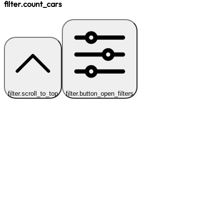
filter.count_cars
filter.scroll_to_top
filter.button_open_filters