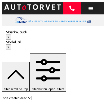
FÅ HJÆLP TIL AT FINDE BIL – PRØV VORES BILGUIDE
HER
Mærke
:
audi
x
Model
:
a1
x
filter.scroll_to_top
filter.button_open_filters