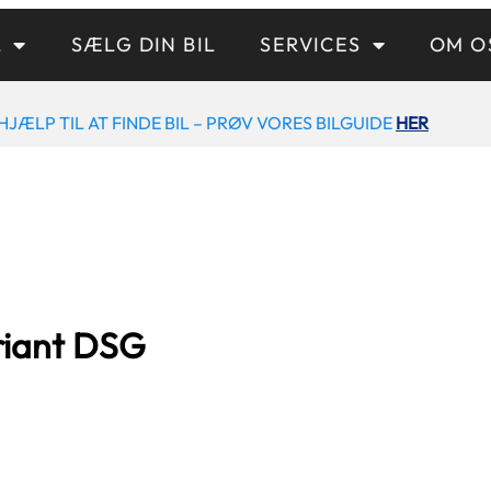
L
SÆLG DIN BIL
SERVICES
OM O
HJÆLP TIL AT FINDE BIL – PRØV VORES BILGUIDE
HER
riant DSG