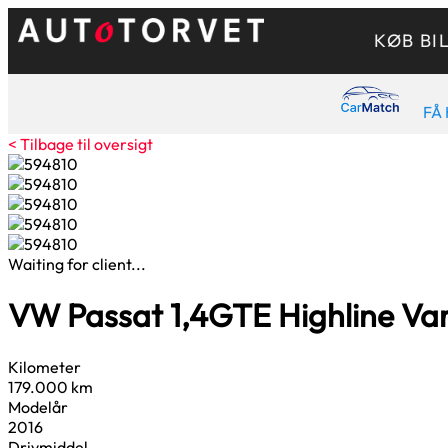
KØB BI
FÅ 
< Tilbage til oversigt
Waiting for client...
VW Passat
1,4
GTE Highline Va
Kilometer
179.000 km
Modelår
2016
Drivmiddel