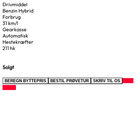
Drivmiddel
Benzin Hybrid
Forbrug
31 km/l
Gearkasse
Automatisk
Hestekræfter
211 hk
Solgt
RING
BEREGN BYTTEPRIS
BESTIL PRØVETUR
SKRIV TIL OS
TIL OS