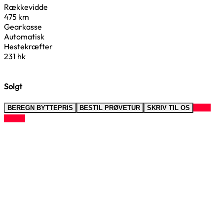
Rækkevidde
475 km
Gearkasse
Automatisk
Hestekræfter
231 hk
Solgt
RING
BEREGN BYTTEPRIS
BESTIL PRØVETUR
SKRIV TIL OS
TIL OS