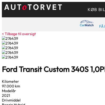
KØB BI
FÅ 
< Tilbage til oversigt
Ford Transit Custom 340S
1,0
P
Kilometer
97.000 km
Modelår
2021
Drivmiddel
Benzin Hybrid