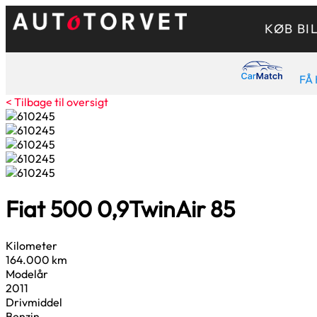
KØB BI
FÅ 
< Tilbage til oversigt
Fiat 500
0,9
TwinAir 85
Kilometer
164.000 km
Modelår
2011
Drivmiddel
Benzin