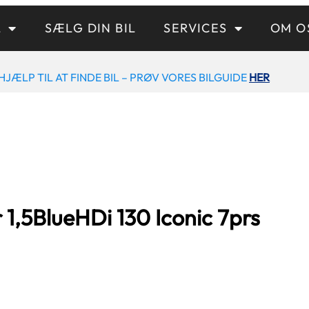
L
SÆLG DIN BIL
SERVICES
OM O
HJÆLP TIL AT FINDE BIL – PRØV VORES BILGUIDE
HER
r
1,5
BlueHDi 130 Iconic 7prs